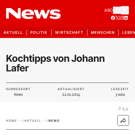
ABO
AKTUELL
POLITIK
WIRTSCHAFT
MENSCHEN
LEBE
Kochtipps von Johann
Lafer
SUBRESSORT
AKTUALISIERT
LESEZEIT
News
22.01.2024
3 min
©
k.A.
HOME
AKTUELL
NEWS