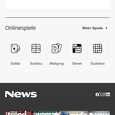
Onlinespiele
Mehr Spiele
Solitär
Sudoku
Mahjong
Street
Sudoken
B
S