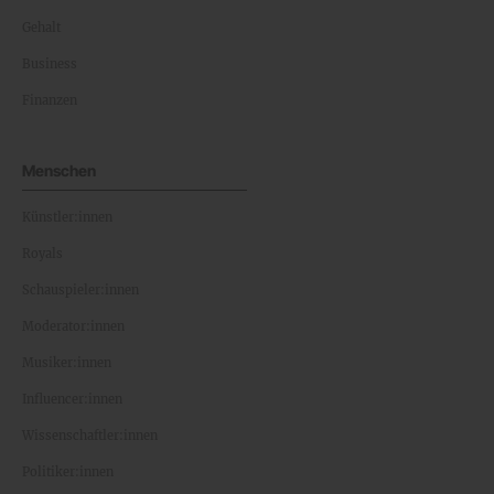
Gehalt
Business
Finanzen
Menschen
Künstler:innen
Royals
Schauspieler:innen
Moderator:innen
Musiker:innen
Influencer:innen
Wissenschaftler:innen
Politiker:innen