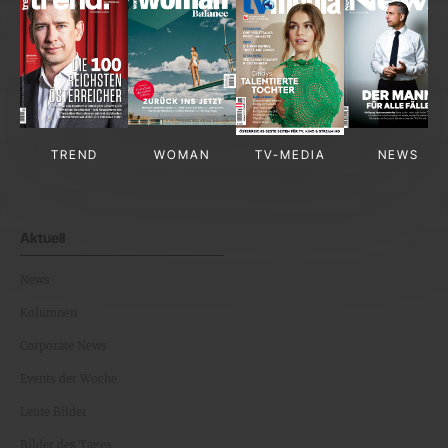
TREND
WOMAN
TV-MEDIA
NEWS
Aktuell
News
Kolumnen
Corporate News
Events der Woche
Leute Bilder
Bilder des Tages