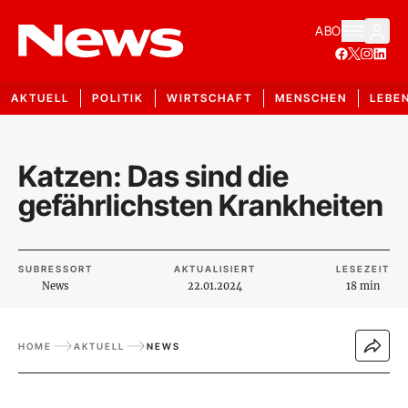
ABO
AKTUELL
POLITIK
WIRTSCHAFT
MENSCHEN
LEBE
Katzen: Das sind die
gefährlichsten Krankheiten
SUBRESSORT
AKTUALISIERT
LESEZEIT
News
22.01.2024
18 min
HOME
AKTUELL
NEWS