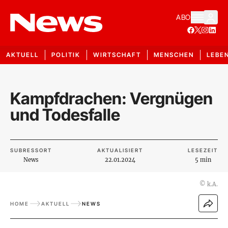
ABO
AKTUELL
POLITIK
WIRTSCHAFT
MENSCHEN
LEBE
Kampfdrachen: Vergnügen
und Todesfalle
SUBRESSORT
AKTUALISIERT
LESEZEIT
News
22.01.2024
5 min
©
k.A.
HOME
AKTUELL
NEWS