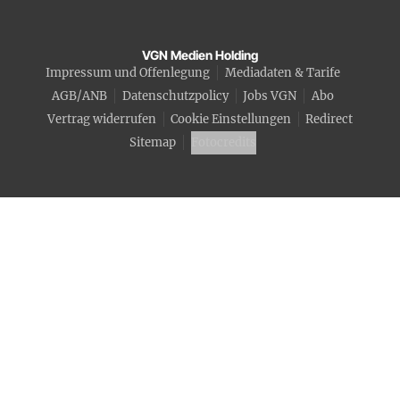
VGN Medien Holding
Impressum und Offenlegung
Mediadaten & Tarife
AGB/ANB
Datenschutzpolicy
Jobs VGN
Abo
Vertrag widerrufen
Cookie Einstellungen
Redirect
Sitemap
Fotocredits