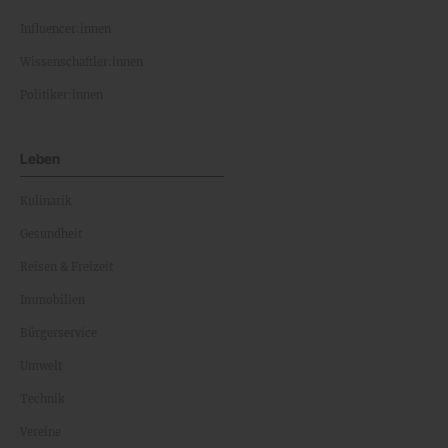
Influencer:innen
Wissenschaftler:innen
Politiker:innen
Leben
Kulinarik
Gesundheit
Reisen & Freizeit
Immobilien
Bürgerservice
Umwelt
Technik
Vereine