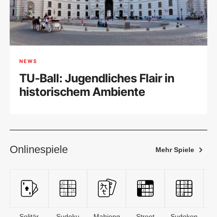
NEWS
TU-Ball: Jugendliches Flair in
historischem Ambiente
Onlinespiele
Mehr Spiele
Solitär
Sudoku
Mahjong
Street
Sudoken
B