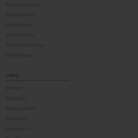
Schauspieler:innen
Moderator:innen
Musiker:innen
Influencer:innen
Wissenschaftler:innen
Politiker:innen
Leben
Kulinarik
Gesundheit
Reisen & Freizeit
Immobilien
Bürgerservice