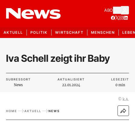
ABO
AKTUELL
POLITIK
WIRTSCHAFT
MENSCHEN
LEBE
Iva Schell zeigt ihr Baby
SUBRESSORT
AKTUALISIERT
LESEZEIT
News
22.01.2024
0 min
©
k.A.
HOME
AKTUELL
NEWS