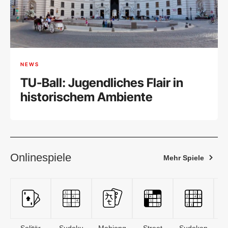
NEWS
TU-Ball: Jugendliches Flair in
historischem Ambiente
Onlinespiele
Mehr Spiele
Solitär
Sudoku
Mahjong
Street
Sudoken
B