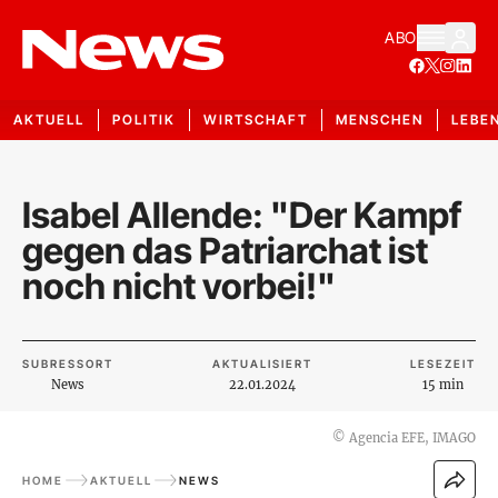
ABO
AKTUELL
POLITIK
WIRTSCHAFT
MENSCHEN
LEBE
Isabel Allende: "Der Kampf
gegen das Patriarchat ist
noch nicht vorbei!"
SUBRESSORT
AKTUALISIERT
LESEZEIT
News
22.01.2024
15 min
©
Agencia EFE, IMAGO
HOME
AKTUELL
NEWS