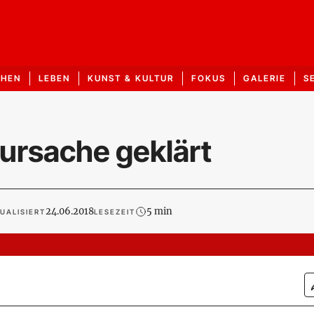
CHEN
LEBEN
KUNST & KULTUR
FOKUS
GALERIE
S
ursache geklärt
24.06.2018
5 min
UALISIERT
LESEZEIT