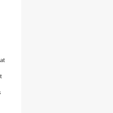
at
t
s