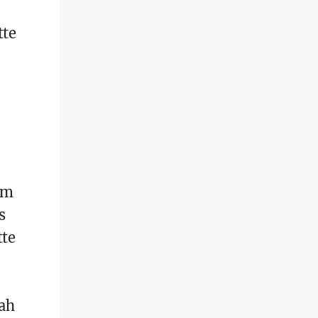
tte
im
s
tte
sah