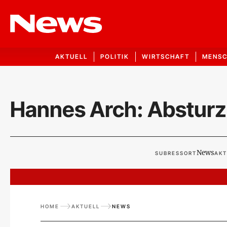
AKTUELL
POLITIK
WIRTSCHAFT
MENS
Hannes Arch: Absturz
News
SUBRESSORT
AKT
HOME
AKTUELL
NEWS