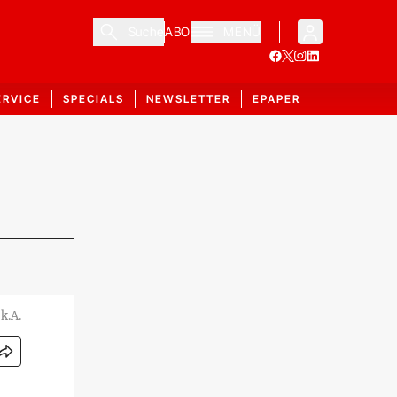
Suche
ABO
MENÜ
ERVICE
SPECIALS
NEWSLETTER
EPAPER
k.A.