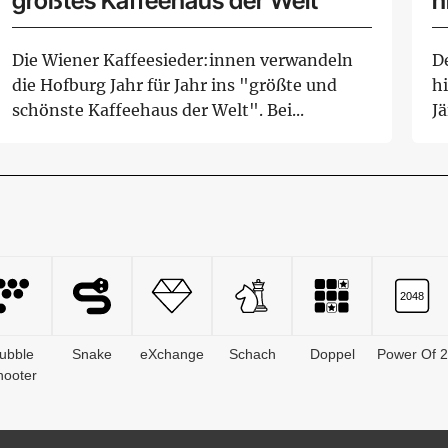
größtes Kaffeehaus der Welt
h
Die Wiener Kaffeesieder:innen verwandeln
De
die Hofburg Jahr für Jahr ins "größte und
h
schönste Kaffeehaus der Welt". Bei...
J
Wa
ubble
Snake
eXchange
Schach
Doppel
Power Of 2
hooter