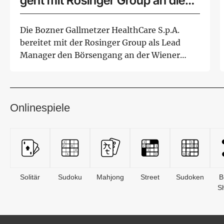
geht mit Rosinger Group an die
Wiener Börse
Die Bozner Gallmetzer HealthCare S.p.A.
bereitet mit der Rosinger Group als Lead
Manager den Börsengang an der Wiener
Börse vor...
Onlinespiele
Solitär
Sudoku
Mahjong
Street
Sudoken
B
S