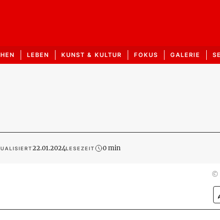
CHEN
LEBEN
KUNST & KULTUR
FOKUS
GALERIE
S
22.01.2024
0 min
UALISIERT
LESEZEIT
©