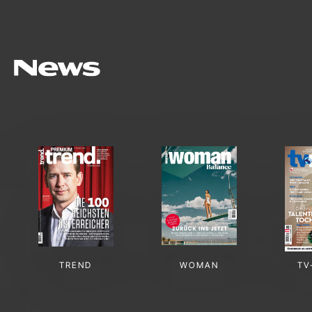
TREND
WOMAN
TV