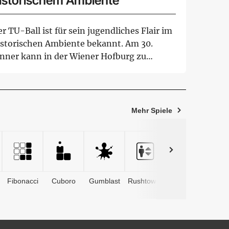
istorischem Ambiente
r TU-Ball ist für sein jugendliches Flair im
istorischen Ambiente bekannt. Am 30.
änner kann in der Wiener Hofburg zu
lze...
Mehr Spiele
Fibonacci
Cuboro
Gumblast
Rushtower
Advents­
kalender