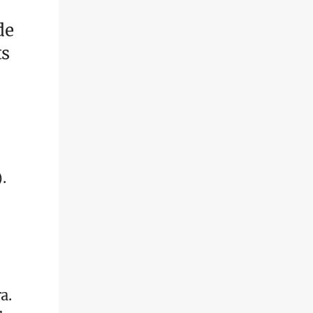
de
ts
.
a.