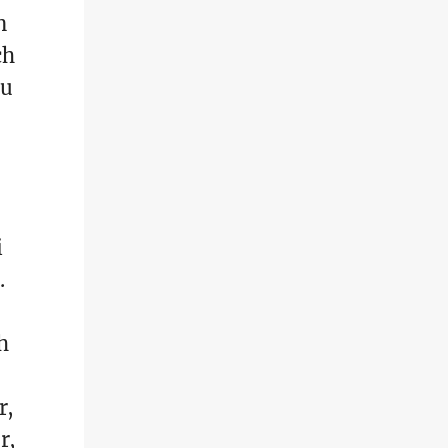
n
ch
au
i
.
h
r,
r,