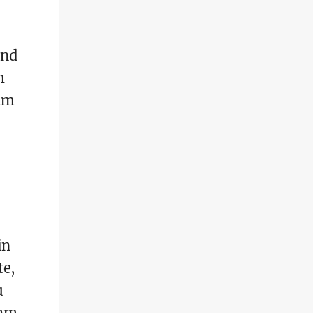
und
m
 im
in
te,
u
ihm