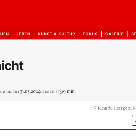
CHEN
LEBEN
KUNST & KULTUR
FOKUS
GALERIE
S
nicht
31.05.2024
9 min
UALISIERT
LESEZEIT
©
Ricardo Herrgott, 