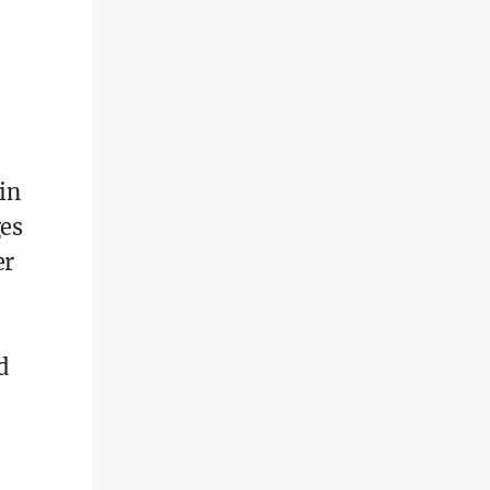
in
ges
er
d