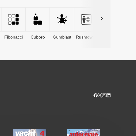
Fibonacci
Cuboro
Gumblast
Rushtower
Advents­
kalender