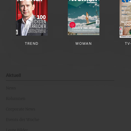
TREND
WOMAN
TV
Aktuell
News
Kolumnen
Corporate News
Events der Woche
Leute Bilder