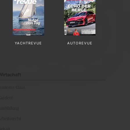
YACHTREVUE
AUTOREVUE
Wirtschaft
Business Class
arriere
Ausbildung
rbeitsrecht
Gehalt