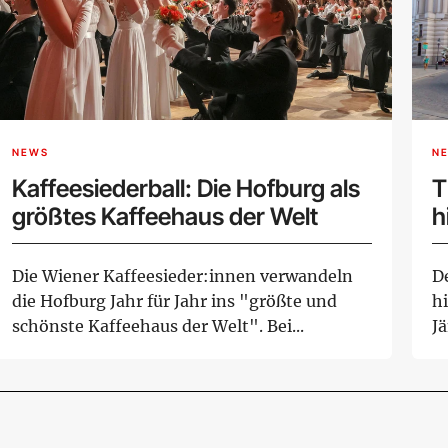
NEWS
N
Kaffeesiederball: Die Hofburg als
T
größtes Kaffeehaus der Welt
h
Die Wiener Kaffeesieder:innen verwandeln
De
die Hofburg Jahr für Jahr ins "größte und
h
schönste Kaffeehaus der Welt". Bei...
J
Wa