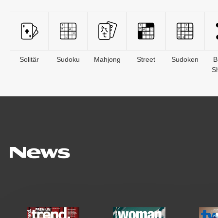
Solitär
Sudoku
Mahjong
Street
Sudoken
B
S