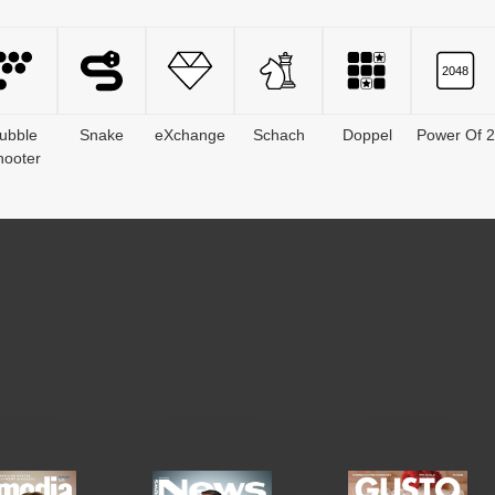
ubble
Snake
eXchange
Schach
Doppel
Power Of 2
hooter