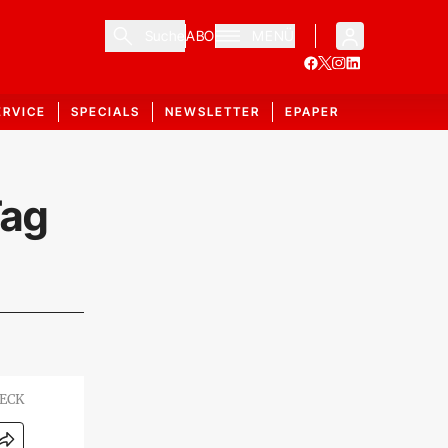
Suche
ABO
MENÜ
ERVICE
SPECIALS
NEWSLETTER
EPAPER
Tag
BECK