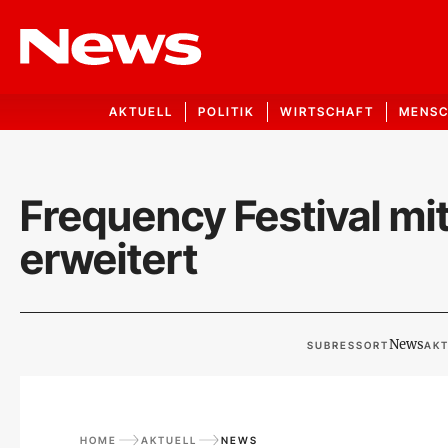
AKTUELL
POLITIK
WIRTSCHAFT
MENS
Frequency Festival mi
erweitert
News
SUBRESSORT
AKT
HOME
AKTUELL
NEWS