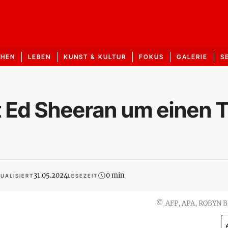
CHEN
LEBEN
KUNST & KULTUR
FOKUS
GALERIE
S
t Ed Sheeran um einen 
31.05.2024
0 min
UALISIERT
LESEZEIT
©
AFP, APA, ROBYN 