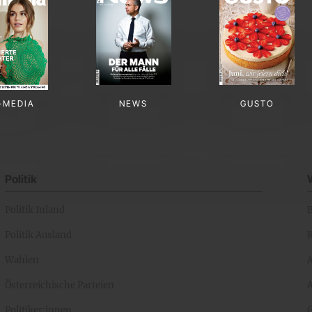
-MEDIA
NEWS
GUSTO
Politik
Politik Inland
Politik Ausland
K
Wahlen
Österreichische Parteien
A
Politiker:innen