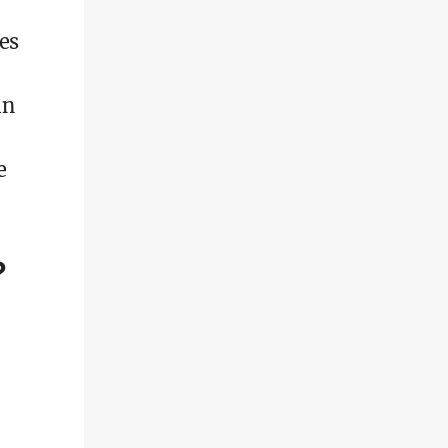
es
in
e
?