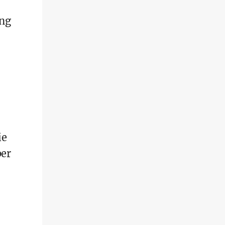
ung
ie
ber