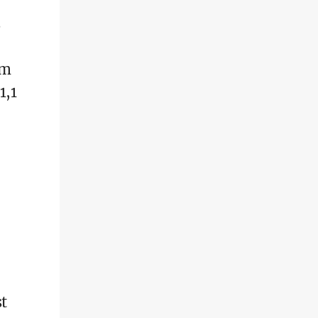
s
um
1,1
st