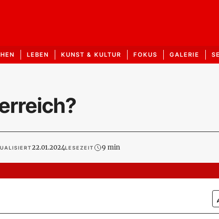
CHEN
LEBEN
KUNST & KULTUR
FOKUS
GALERIE
S
erreich?
22.01.2024
9 min
UALISIERT
LESEZEIT