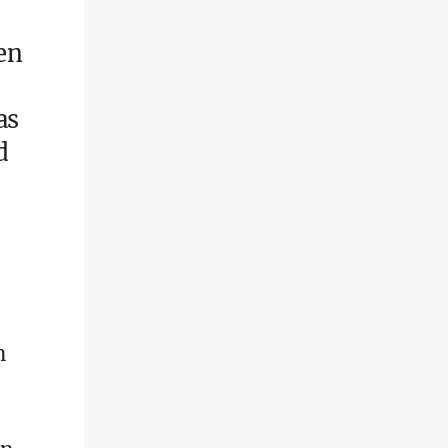
en
as
d
n