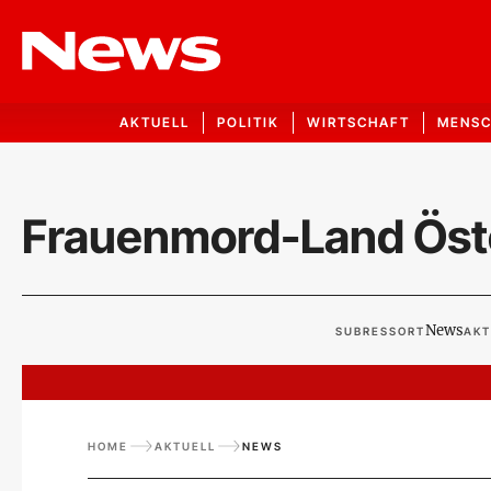
AKTUELL
POLITIK
WIRTSCHAFT
MENS
Frauenmord-Land Öst
News
SUBRESSORT
AKT
HOME
AKTUELL
NEWS