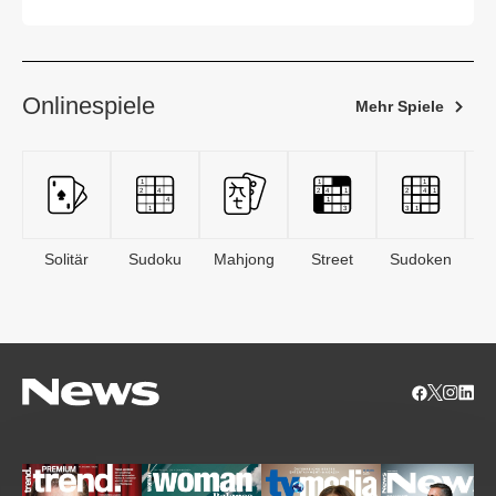
Onlinespiele
Mehr Spiele
Solitär
Sudoku
Mahjong
Street
Sudoken
B
S