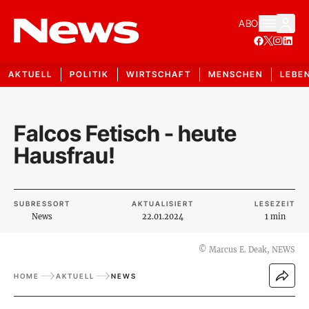
ABO
AKTUELL
POLITIK
WIRTSCHAFT
MENSCHEN
LEBE
Falcos Fetisch - heute
Hausfrau!
SUBRESSORT
AKTUALISIERT
LESEZEIT
News
22.01.2024
1 min
©
Marcus E. Deak, NEWS
HOME
AKTUELL
NEWS