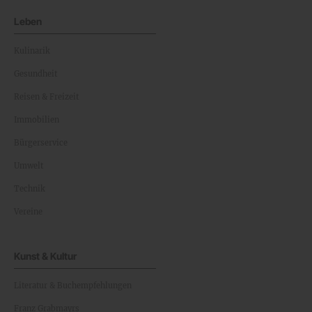
Leben
Kulinarik
Gesundheit
Reisen & Freizeit
Immobilien
Bürgerservice
Umwelt
Technik
Vereine
Kunst & Kultur
Literatur & Buchempfehlungen
Franz Grabmayrs