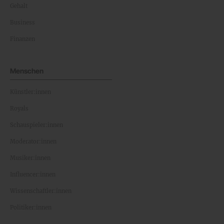
Gehalt
Business
Finanzen
Menschen
Künstler:innen
Royals
Schauspieler:innen
Moderator:innen
Musiker:innen
Influencer:innen
Wissenschaftler:innen
Politiker:innen