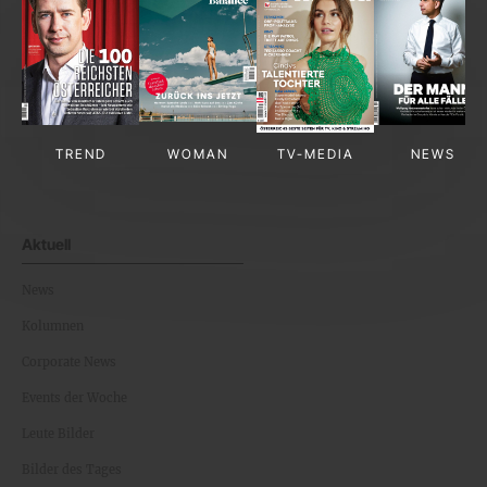
TREND
WOMAN
TV-MEDIA
NEWS
Aktuell
News
Kolumnen
Corporate News
Events der Woche
Leute Bilder
Bilder des Tages