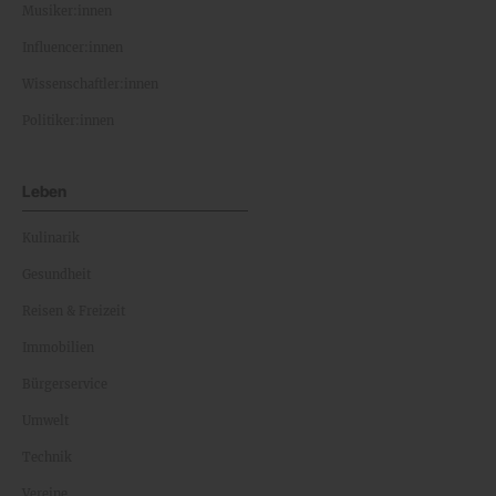
Musiker:innen
Influencer:innen
Wissenschaftler:innen
Politiker:innen
Leben
Kulinarik
Gesundheit
Reisen & Freizeit
Immobilien
Bürgerservice
Umwelt
Technik
Vereine