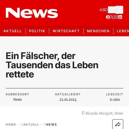
ABO
AKTUELL
POLITIK
WIRTSCHAFT
MENSCHEN
LEBE
Ein Fälscher, der
Tausenden das Leben
rettete
SUBRESSORT
AKTUALISIERT
LESEZEIT
News
22.01.2024
11 min
©
Ricardo Herrgott, News
HOME
AKTUELL
NEWS