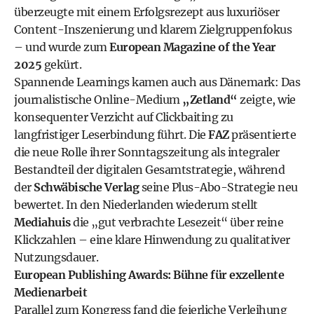
überzeugte mit einem Erfolgsrezept aus luxuriöser
Content-Inszenierung und klarem Zielgruppenfokus
– und wurde zum
European Magazine of the Year
2025
gekürt.
Spannende Learnings kamen auch aus Dänemark: Das
journalistische Online-Medium
„Zetland“
zeigte, wie
konsequenter Verzicht auf Clickbaiting zu
langfristiger Leserbindung führt. Die
FAZ
präsentierte
die neue Rolle ihrer Sonntagszeitung als integraler
Bestandteil der digitalen Gesamtstrategie, während
der
Schwäbische Verlag
seine Plus-Abo-Strategie neu
bewertet. In den Niederlanden wiederum stellt
Mediahuis
die „gut verbrachte Lesezeit“ über reine
Klickzahlen – eine klare Hinwendung zu qualitativer
Nutzungsdauer.
European Publishing Awards: Bühne für exzellente
Medienarbeit
Parallel zum Kongress fand die feierliche Verleihung