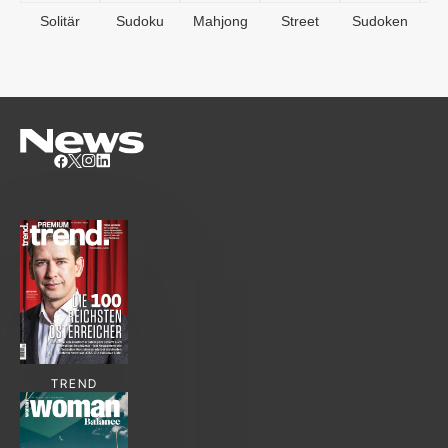
Solitär
Sudoku
Mahjong
Street
Sudoken
B
S
TREND