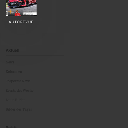
AUTOREVUE
Aktuell
News
Kolumnen
Corporate News
Events der Woche
Leute Bilder
Bilder des Tages
Politik