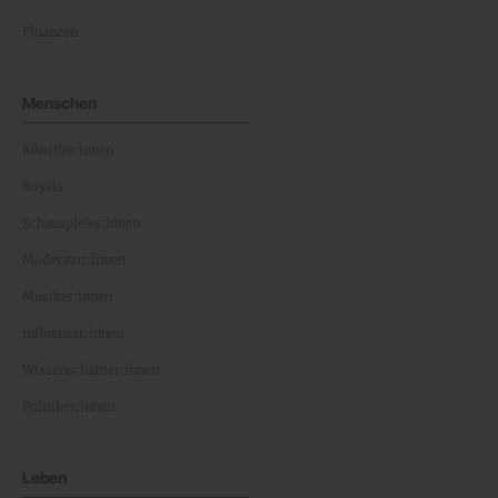
Finanzen
Menschen
Künstler:innen
Royals
Schauspieler:innen
Moderator:innen
Musiker:innen
Influencer:innen
Wissenschaftler:innen
Politiker:innen
Leben