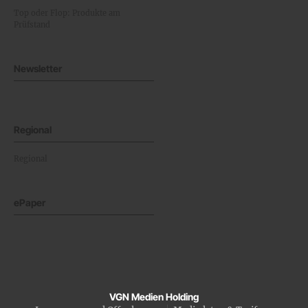
Top oder Flop: Produkte am
Prüfstand
Newsletter
Regional
Regional
ePaper
VGN Medien Holding