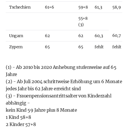
Tschechien
61+6
59+8
61,3
58,9
55+8
(3)
60,7
Ungarn
62
62
60,3
Zypern
65
65
fehlt
fehlt
(1) - Ab 2010 bis 2020 Anhebung stufenweise auf 65
Jahre
(2) - Ab Juli 2004 schrittweise Erhöhung um 6 Monate
jedes Jahr bis 62 Jahre erreicht sind
(3) - Frauenpensionsantrittsalter von Kinderzahl
abhängig -
kein Kind 59 Jahre plus 8 Monate
1 Kind 58+8
2 Kinder 57+8