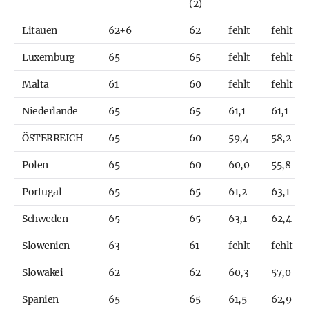
(2)
Litauen
62+6
62
fehlt
fehlt
Luxemburg
65
65
fehlt
fehlt
Malta
61
60
fehlt
fehlt
Niederlande
65
65
61,1
61,1
ÖSTERREICH
65
60
59,4
58,2
Polen
65
60
60,0
55,8
Portugal
65
65
61,2
63,1
Schweden
65
65
63,1
62,4
Slowenien
63
61
fehlt
fehlt
Slowakei
62
62
60,3
57,0
Spanien
65
65
61,5
62,9