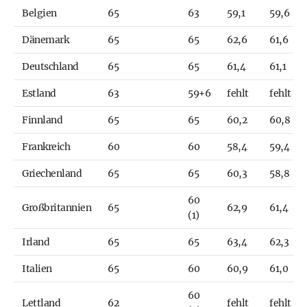
Belgien
65
63
59,1
59,6
Dänemark
65
65
62,6
61,6
Deutschland
65
65
61,4
61,1
Estland
63
59+6
fehlt
fehlt
Finnland
65
65
60,2
60,8
Frankreich
60
60
58,4
59,4
Griechenland
65
65
60,3
58,8
60
Großbritannien
65
62,9
61,4
(1)
Irland
65
65
63,4
62,3
Italien
65
60
60,9
61,0
60
Lettland
62
fehlt
fehlt