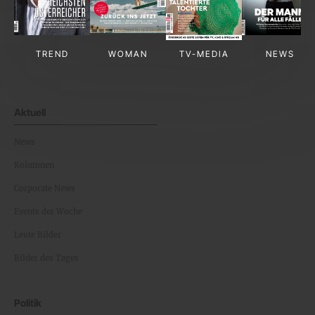
TREND
WOMAN
TV-MEDIA
NEWS
Aktuell
News
Kolumnen
Corporate News
Events der Woche
Leute Bilder
Bilder des Tages
Politik