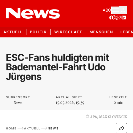
ABO
AKTUELL
POLITIK
WIRTSCHAFT
MENSCHEN
LEBE
ESC-Fans huldigten mit
Bademantel-Fahrt Udo
Jürgens
SUBRESSORT
AKTUALISIERT
LESEZEIT
News
15.05.2026, 15:39
0 min
©
APA, MAX SLOVENCIK
HOME
AKTUELL
NEWS