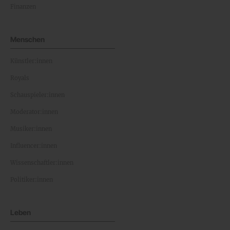
Finanzen
Menschen
Künstler:innen
Royals
Schauspieler:innen
Moderator:innen
Musiker:innen
Influencer:innen
Wissenschaftler:innen
Politiker:innen
Leben