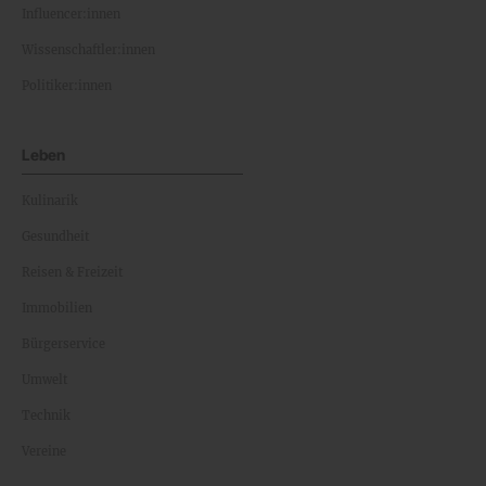
Influencer:innen
Wissenschaftler:innen
Politiker:innen
Leben
Kulinarik
Gesundheit
Reisen & Freizeit
Immobilien
Bürgerservice
Umwelt
Technik
Vereine