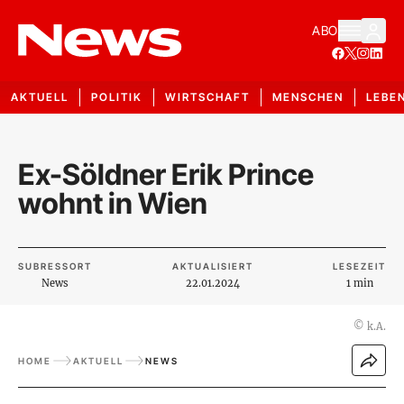
ABO
AKTUELL
POLITIK
WIRTSCHAFT
MENSCHEN
LEBE
Ex-Söldner Erik Prince
wohnt in Wien
SUBRESSORT
AKTUALISIERT
LESEZEIT
News
22.01.2024
1 min
©
k.A.
HOME
AKTUELL
NEWS