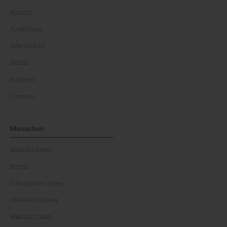
Karriere
Ausbildung
Arbeitsrecht
Gehalt
Business
Finanzen
Menschen
Künstler:innen
Royals
Schauspieler:innen
Moderator:innen
Musiker:innen