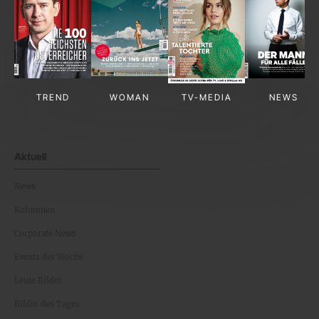
TREND
WOMAN
TV-MEDIA
NEWS
Aktuell
News
Kolumnen
Corporate News
Events der Woche
Leute Bilder
Bilder des Tages