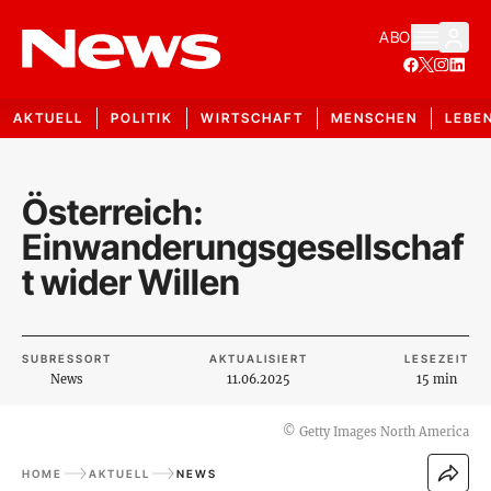
ABO
AKTUELL
POLITIK
WIRTSCHAFT
MENSCHEN
LEBE
Österreich:
Einwanderungsgesellschaf
t wider Willen
SUBRESSORT
AKTUALISIERT
LESEZEIT
News
11.06.2025
15 min
©
Getty Images North America
HOME
AKTUELL
NEWS