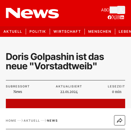
ABO
AKTUELL
POLITIK
WIRTSCHAFT
MENSCHEN
LEBE
Doris Golpashin ist das
neue "Vorstadtweib"
SUBRESSORT
AKTUALISIERT
LESEZEIT
News
22.01.2024
0 min
HOME
AKTUELL
NEWS