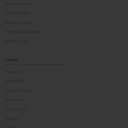
Moderator:innen
Musiker:innen
Influencer:innen
Wissenschaftler:innen
Politiker:innen
Leben
Kulinarik
Gesundheit
Reisen & Freizeit
Immobilien
Bürgerservice
Umwelt