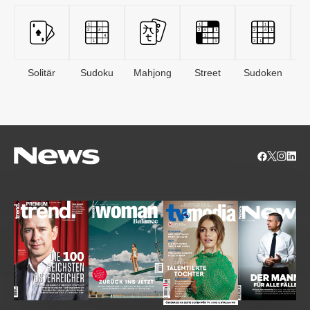
Solitär
Sudoku
Mahjong
Street
Sudoken
B
S