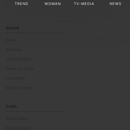
TREND
WOMAN
TV-MEDIA
NEWS
Aktuell
News
Kolumnen
Corporate News
Events der Woche
Leute Bilder
Bilder des Tages
Politik
Politik Inland
Politik Ausland