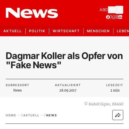
ABO
AKTUELL
POLITIK
WIRTSCHAFT
MENSCHEN
LEBE
Dagmar Koller als Opfer von
"Fake News"
SUBRESSORT
AKTUALISIERT
LESEZEIT
News
28.09.2017
2 min
©
Rudolf Gigler, IMAGO
HOME
AKTUELL
NEWS