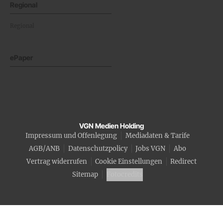
Regional
Regional
ePaper
VGN Medien Holding
Impressum und Offenlegung
Mediadaten & Tarife
AGB/ANB
Datenschutzpolicy
Jobs VGN
Abo
Vertrag widerrufen
Cookie Einstellungen
Redirect
Sitemap
Fotocredits