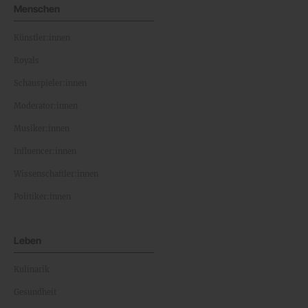
Menschen
Künstler:innen
Royals
Schauspieler:innen
Moderator:innen
Musiker:innen
Influencer:innen
Wissenschaftler:innen
Politiker:innen
Leben
Kulinarik
Gesundheit