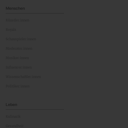
Menschen
Künstler:innen
Royals
Schauspieler:innen
Moderator:innen
Musiker:innen
Influencer:innen
Wissenschaftler:innen
Politiker:innen
Leben
Kulinarik
Gesundheit