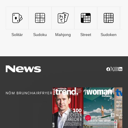
Solitär
Sudoku
Mahjong
Street
Sudoken
B
S
NÖM BRUNCH
AIRFRYER