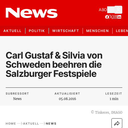
ABO
AKTUELL
POLITIK
WIRTSCHAFT
MENSCHEN
LEBE
Carl Gustaf & Silvia von
Schweden beehren die
Salzburger Festspiele
SUBRESSORT
AKTUALISIERT
LESEZEIT
News
05.08.2016
1 min
©
Tinkeres, IMAGO
HOME
AKTUELL
NEWS