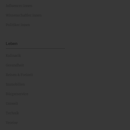
Influencer:innen
Wissenschaftler:innen
Politiker:innen
Leben
Kulinarik
Gesundheit
Reisen & Freizeit
Immobilien
Bürgerservice
Umwelt
Technik
Vereine