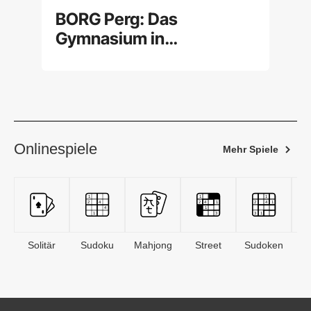
BORG Perg: Das
Gymnasium in
Oberösterreich im
Überblick
Onlinespiele
Mehr Spiele
Solitär
Sudoku
Mahjong
Street
Sudoken
B
S