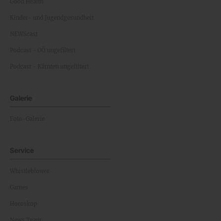
Good Health
Kinder- und Jugendgesundheit
NEWScast
Podcast - OÖ ungefiltert
Podcast - Kärnten ungefiltert
Galerie
Foto-Galerie
Service
Whistleblower
Games
Horoskop
News Team