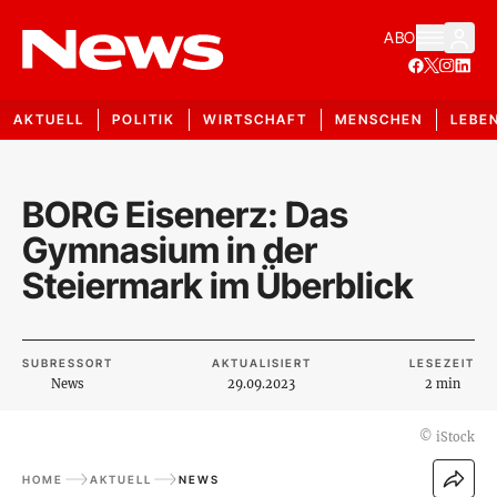
ABO
AKTUELL
POLITIK
WIRTSCHAFT
MENSCHEN
LEBE
BORG Eisenerz: Das
Gymnasium in der
Steiermark im Überblick
SUBRESSORT
AKTUALISIERT
LESEZEIT
News
29.09.2023
2 min
©
iStock
HOME
AKTUELL
NEWS