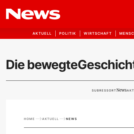
AKTUELL
POLITIK
WIRTSCHAFT
MENS
Die bewegteGeschicht
News
SUBRESSORT
AKT
HOME
AKTUELL
NEWS