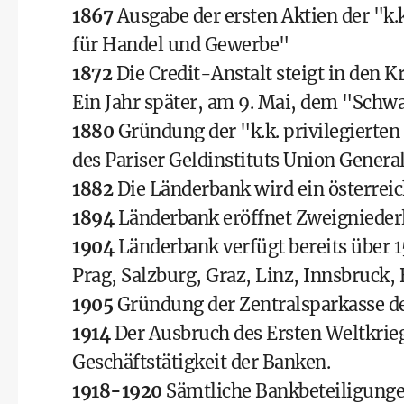
1867
Ausgabe der ersten Aktien der "k.k
für Handel und Gewerbe"
1872
Die Credit-Anstalt steigt in den 
Ein Jahr später, am 9. Mai, dem "Sch
1880
Gründung der "k.k. privilegierten
des Pariser Geldinstituts Union Genera
1882
Die Länderbank wird ein österrei
1894
Länderbank eröffnet Zweigniederl
1904
Länderbank verfügt bereits über 1
Prag, Salzburg, Graz, Linz, Innsbruck,
1905
Gründung der Zentralsparkasse 
1914
Der Ausbruch des Ersten Weltkrieg
Geschäftstätigkeit der Banken.
1918-1920
Sämtliche Bankbeteiligungen