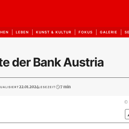
CHEN
LEBEN
KUNST & KULTUR
FOKUS
GALERIE
S
e der Bank Austria
22.01.2024
7 min
UALISIERT
LESEZEIT
©