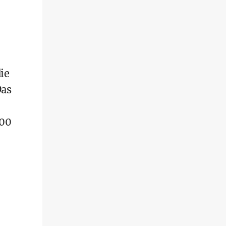
ie
Das
000