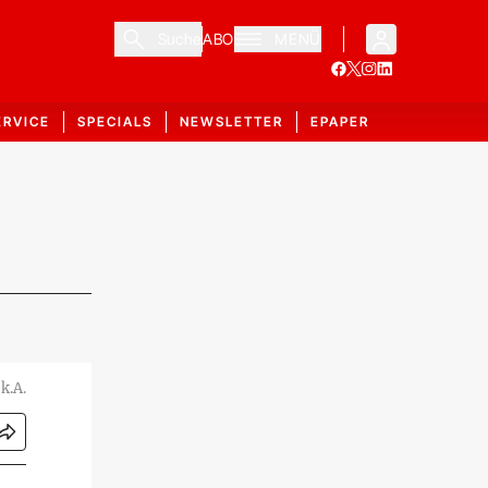
Suche
ABO
MENÜ
ERVICE
SPECIALS
NEWSLETTER
EPAPER
k.A.