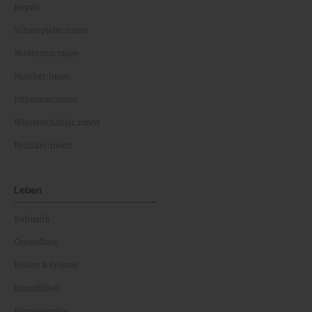
Royals
Schauspieler:innen
Moderator:innen
Musiker:innen
Influencer:innen
Wissenschaftler:innen
Politiker:innen
Leben
Kulinarik
Gesundheit
Reisen & Freizeit
Immobilien
Bürgerservice