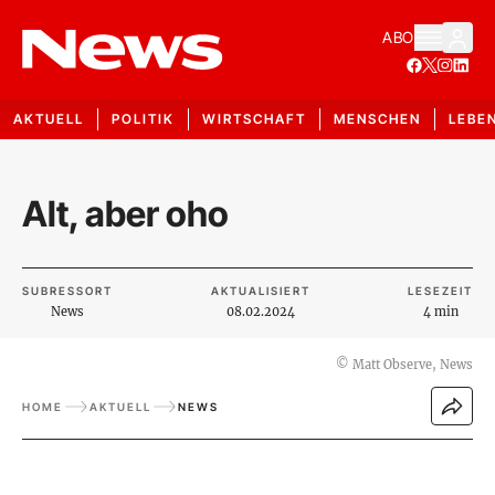
ABO
AKTUELL
POLITIK
WIRTSCHAFT
MENSCHEN
LEBE
Alt, aber oho
SUBRESSORT
AKTUALISIERT
LESEZEIT
News
08.02.2024
4 min
©
Matt Observe, News
HOME
AKTUELL
NEWS