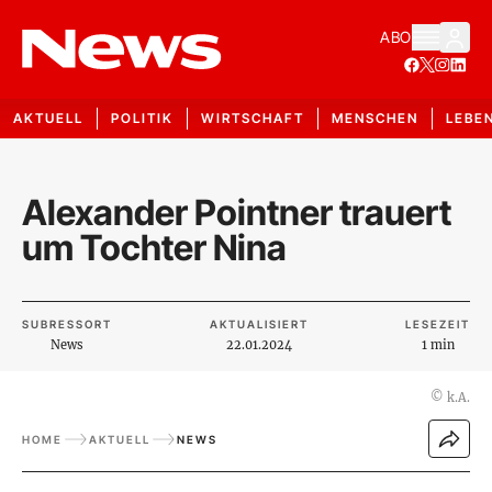
ABO
AKTUELL
POLITIK
WIRTSCHAFT
MENSCHEN
LEBE
Alexander Pointner trauert
um Tochter Nina
SUBRESSORT
AKTUALISIERT
LESEZEIT
News
22.01.2024
1 min
©
k.A.
HOME
AKTUELL
NEWS