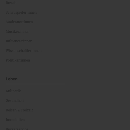
Royals
Schauspieler:innen
Moderator:innen
Musiker:innen
Influencer:innen
Wissenschaftler:innen
Politiker:innen
Leben
Kulinarik
Gesundheit
Reisen & Freizeit
Immobilien
Bürgerservice