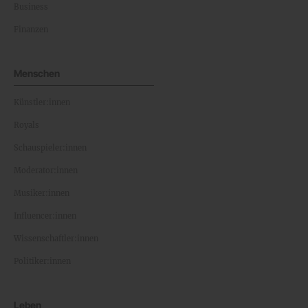
Business
Finanzen
Menschen
Künstler:innen
Royals
Schauspieler:innen
Moderator:innen
Musiker:innen
Influencer:innen
Wissenschaftler:innen
Politiker:innen
Leben