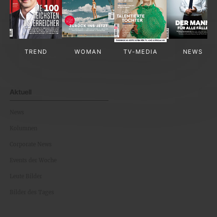
TREND
WOMAN
TV-MEDIA
NEWS
Aktuell
News
Kolumnen
Corporate News
Events der Woche
Leute Bilder
Bilder des Tages