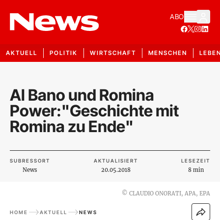
ABO
AKTUELL
POLITIK
WIRTSCHAFT
MENSCHEN
LEBE
Al Bano und Romina
Power:"Geschichte mit
Romina zu Ende"
SUBRESSORT
AKTUALISIERT
LESEZEIT
News
20.05.2018
8 min
©
CLAUDIO ONORATI, APA, EPA
HOME
AKTUELL
NEWS