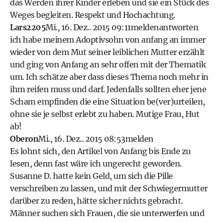
das Werden ihrer Kinder erleben und sie ein Stück des
Weges begleiten. Respekt und Hochachtung.
Lars2205
Mi., 16. Dez.. 2015 09:11
melden
antworten
ich habe meinem Adoptivsohn von anfang an immer
wieder von dem Mut seiner leiblichen Mutter erzählt
und ging von Anfang an sehr offen mit der Thematik
um. Ich schätze aber dass dieses Thema noch mehr in
ihm reifen muss und darf. Jedenfalls sollten eher jene
Scham empfinden die eine Situation be(ver)urteilen,
ohne sie je selbst erlebt zu haben. Mutige Frau, Hut
ab!
Oberon
Mi., 16. Dez.. 2015 08:53
melden
Es lohnt sich, den Artikel von Anfang bis Ende zu
lesen, denn fast wäre ich ungerecht geworden.
Susanne D. hatte kein Geld, um sich die Pille
verschreiben zu lassen, und mit der Schwiegermutter
darüber zu reden, hätte sicher nichts gebracht.
Männer suchen sich Frauen, die sie unterwerfen und