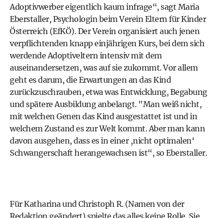
Adoptivwerber eigentlich kaum infrage“, sagt Maria
Eberstaller, Psychologin beim Verein Eltern für Kinder
Österreich (EfKÖ). Der Verein organisiert auch jenen
verpflichtenden knapp einjährigen Kurs, bei dem sich
werdende Adoptiveltern intensiv mit dem
auseinandersetzen, was auf sie zukommt. Vor allem
geht es darum, die Erwartungen an das Kind
zurückzuschrauben, etwa was Entwicklung, Begabung
und spätere Ausbildung anbelangt. "Man weiß nicht,
mit welchen Genen das Kind ausgestattet ist und in
welchem Zustand es zur Welt kommt. Aber man kann
davon ausgehen, dass es in einer ‚nicht optimalen‘
Schwangerschaft herangewachsen ist“, so Eberstaller.
Für Katharina und Christoph R. (Namen von der
Redaktion geändert) spielte das alles keine Rolle. Sie