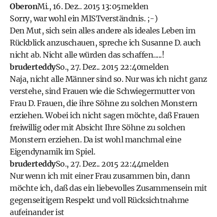
Oberon
Mi., 16. Dez.. 2015 13:05
melden
Sorry, war wohl ein MISTverständnis. ;-)
Den Mut, sich sein alles andere als ideales Leben im
Rückblick anzuschauen, spreche ich Susanne D. auch
nicht ab. Nicht alle würden das schaffen.....!
bruderteddy
So., 27. Dez.. 2015 22:40
melden
Naja, nicht alle Männer sind so. Nur was ich nicht ganz
verstehe, sind Frauen wie die Schwiegermutter von
Frau D. Frauen, die ihre Söhne zu solchen Monstern
erziehen. Wobei ich nicht sagen möchte, daß Frauen
freiwillig oder mit Absicht Ihre Söhne zu solchen
Monstern erziehen. Da ist wohl manchmal eine
Eigendynamik im Spiel.
bruderteddy
So., 27. Dez.. 2015 22:44
melden
Nur wenn ich mit einer Frau zusammen bin, dann
möchte ich, daß das ein liebevolles Zusammensein mit
gegenseitigem Respekt und voll Rücksichtnahme
aufeinander ist