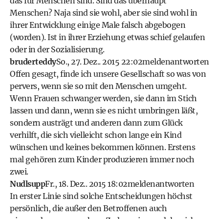
das für Menschen sind. Sind das überhaupt
Menschen? Naja sind sie wohl, aber sie sind wohl in
ihrer Entwicklung einige Male falsch abgebogen
(worden). Ist in ihrer Erziehung etwas schief gelaufen
oder in der Sozialisierung.
bruderteddy
So., 27. Dez.. 2015 22:02
melden
antworten
Offen gesagt, finde ich unsere Gesellschaft so was von
pervers, wenn sie so mit den Menschen umgeht.
Wenn Frauen schwanger werden, sie dann im Stich
lassen und dann, wenn sie es nicht umbringen läßt,
sondern austrägt und anderen dann zum Glück
verhilft, die sich vielleicht schon lange ein Kind
wünschen und keines bekommen können. Erstens
mal gehören zum Kinder produzieren immer noch
zwei.
Nudlsupp
Fr., 18. Dez.. 2015 18:02
melden
antworten
In erster Linie sind solche Entscheidungen höchst
persönlich, die außer den Betroffenen auch