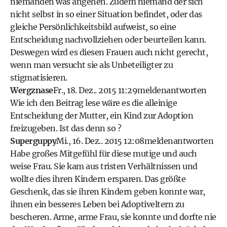
niemanden was angehen. Zudem niemand der sich
nicht selbst in so einer Situation befindet, oder das
gleiche Persönlichkeitsbild aufweist, so eine
Entscheidung nachvollziehen oder beurteilen kann.
Deswegen wird es diesen Frauen auch nicht gerecht,
wenn man versucht sie als Unbeteiligter zu
stigmatisieren.
Wergznase
Fr., 18. Dez.. 2015 11:29
melden
antworten
Wie ich den Beitrag lese wäre es die alleinige
Entscheidung der Mutter, ein Kind zur Adoption
freizugeben. Ist das denn so ?
Superguppy
Mi., 16. Dez.. 2015 12:08
melden
antworten
Habe großes Mitgefühl für diese mutige und auch
weise Frau. Sie kam aus tristen Verhältnissen und
wollte dies ihren Kindern ersparen. Das größte
Geschenk, das sie ihren Kindern geben konnte war,
ihnen ein besseres Leben bei Adoptiveltern zu
bescheren. Arme, arme Frau, sie konnte und dorfte nie