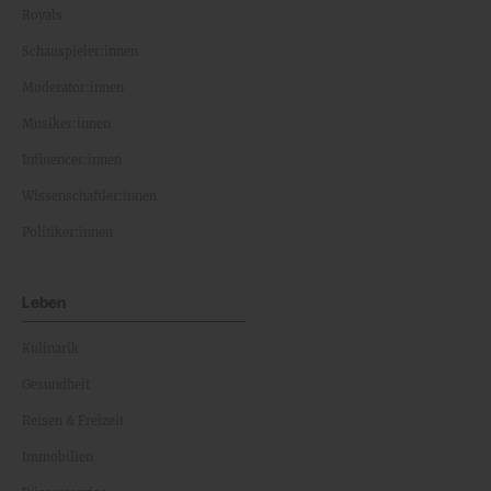
Royals
Schauspieler:innen
Moderator:innen
Musiker:innen
Influencer:innen
Wissenschaftler:innen
Politiker:innen
Leben
Kulinarik
Gesundheit
Reisen & Freizeit
Immobilien