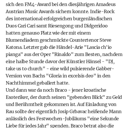
sich den FM4-Award bei den diesjährigen Amadeus
Austrian Music Awards sichern konnte. Indie-Rock
des international erfolgreichen burgenländischen
Duos Cari Cari samt Riesengong und Didgeridoo
hatten genauso Platz wie der mit einem
Blumendiadem geschmückte Countertenor Steve
Katona. Letzter gab die Händel-Arie "Lascia ch'io
pianga" aus der Oper "Rinaldo" zum Besten, nachdem
eine halbe Stunde davor der Künstler Hänsel - "DJ,
take us to church" - eine wild pulsierende Gabber-
Version von Bachs "Gloria in excelsis deo" in den
Nachthimmel geballert hatte.
Und dann war da noch Braco - jener kroatische
Esoteriker, der durch seinen "gebenden Blick" zu Geld
und Berühmtheit gekommen ist. Auf Einladung von
Rau sollte der eigentlich Josip Grbavac heißende Mann
anlässlich des Festwochen-Jubiläums "eine Sekunde
Liebe für jedes Jahr" spenden. Braco betrat also die