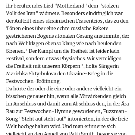
ihr berührendes Lied "Motherland" dem "stolzen
Volk des Iran" widmete. Besonders eindringlich war
der Auftritt eines ukrainischen Frauentrios, das zu den
Tönen eines über eine echte russische Rakete
gestrichenen Bogens atonalen Gesang anstimmte, der
nach Wehklagen ebenso klang wie nach heulenden
Sirenen. "Der Kampf um die Freiheit ist leider kein
Festival, sondern etwas Physisches. Wir verteidigen
die Freiheit mit unseren Körpern", holte Sängerin
Marichka Shtyrbulova den Ukraine-Krieg in die
Festwochen-Eröffnung.
Da hörte der oder die eine oder andere vielleicht ein
bisschen genauer hin, wenn alle Mitwirkenden gleich
im Anschluss und damit zum Abschluss den, in der Ära
Rau zur Festwochen-Hymne gewordenen, Fuzzman-
Song "Steht auf steht auf" intonierten, in der die freie
Welt hochgehalten wird. Und man erinnerte sich
vielleicht an den Appell von Patti Smith, bevor sie von