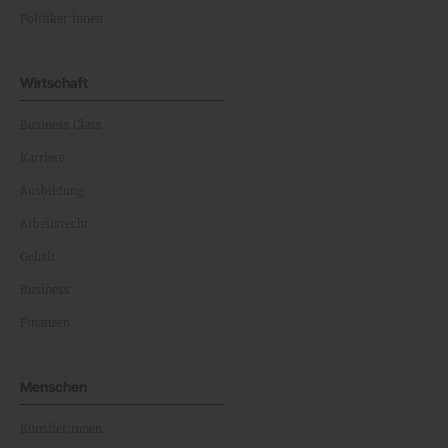
Politiker:innen
Wirtschaft
Business Class
Karriere
Ausbildung
Arbeitsrecht
Gehalt
Business
Finanzen
Menschen
Künstler:innen