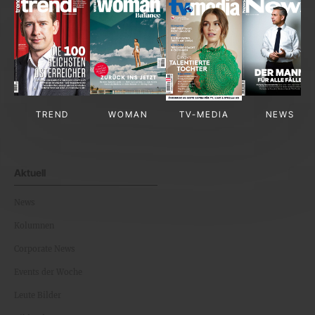
TREND
WOMAN
TV-MEDIA
NEWS
Aktuell
News
Kolumnen
Corporate News
Events der Woche
Leute Bilder