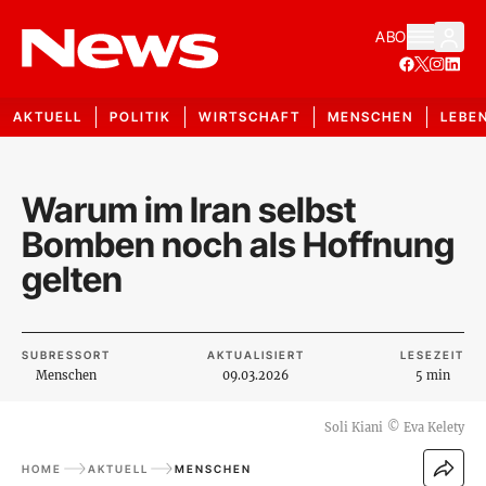
ABO
AKTUELL
POLITIK
WIRTSCHAFT
MENSCHEN
LEBE
Warum im Iran selbst
Bomben noch als Hoffnung
gelten
SUBRESSORT
AKTUALISIERT
LESEZEIT
Menschen
09.03.2026
5 min
Soli Kiani
©
Eva Kelety
HOME
AKTUELL
MENSCHEN