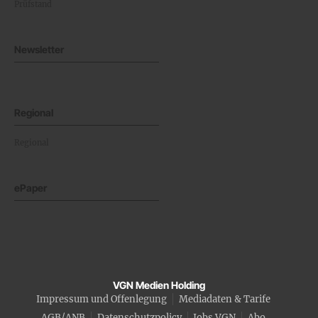
Prüfstand
Newsletter
Regional
Regional
ePaper
VGN Medien Holding
Impressum und Offenlegung
Mediadaten & Tarife
AGB/ANB
Datenschutzpolicy
Jobs VGN
Abo