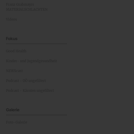
Franz Grabmayrs
MATERIALSCHLACHTEN
Videos
Fokus
Good Health
Kinder- und Jugendgesundheit
NEWScast
Podcast - OÖ ungefiltert
Podcast - Kärnten ungefiltert
Galerie
Foto-Galerie