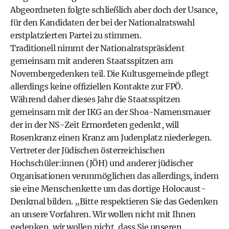
Abgeordneten folgte schließlich aber doch der Usance,
für den Kandidaten der bei der Nationalratswahl
erstplatzierten Partei zu stimmen.
Traditionell nimmt der Nationalratspräsident
gemeinsam mit anderen Staatsspitzen am
Novembergedenken teil. Die
Kultusgemeinde
pflegt
allerdings keine offiziellen Kontakte zur FPÖ.
Während daher dieses Jahr die Staatsspitzen
gemeinsam mit der IKG an der
Shoa-Namensmauer
der in der NS-Zeit Ermordeten gedenkt, will
Rosenkranz einen Kranz am Judenplatz niederlegen.
Vertreter der Jüdischen österreichischen
Hochschüler:innen (
JÖH
) und anderer jüdischer
Organisationen verunmöglichen das allerdings, indem
sie eine Menschenkette um das dortige
Holocaust-
Denkmal
bilden. „Bitte respektieren Sie das Gedenken
an unsere Vorfahren. Wir wollen nicht mit Ihnen
gedenken, wir wollen nicht, dass Sie unseren