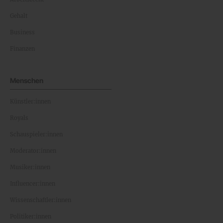
Gehalt
Business
Finanzen
Menschen
Künstler:innen
Royals
Schauspieler:innen
Moderator:innen
Musiker:innen
Influencer:innen
Wissenschaftler:innen
Politiker:innen