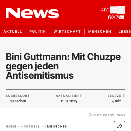
ABO
AKTUELL
POLITIK
WIRTSCHAFT
MENSCHEN
LEBE
Bini Guttmann: Mit Chuzpe
gegen jeden
Antisemitismus
SUBRESSORT
AKTUALISIERT
LESEZEIT
Menschen
11.01.2025
4 min
©
Matt Observe, News
HOME
AKTUELL
MENSCHEN