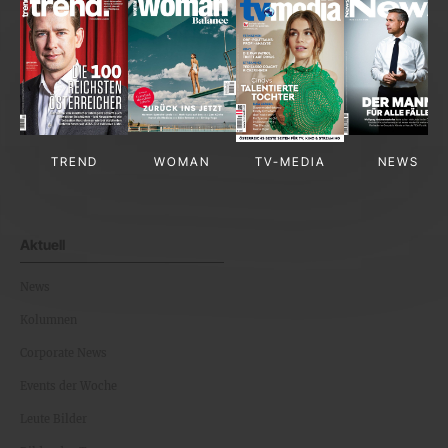
TREND
WOMAN
TV-MEDIA
NEWS
Aktuell
News
Kolumnen
Corporate News
Events der Woche
Leute Bilder