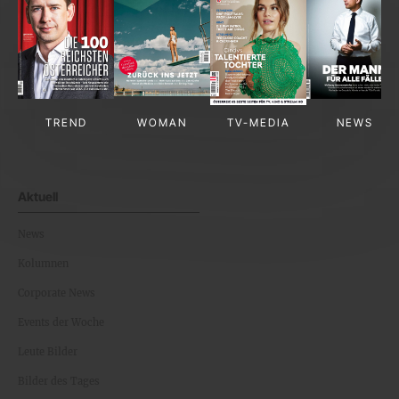
TREND
WOMAN
TV-MEDIA
NEWS
Aktuell
News
Kolumnen
Corporate News
Events der Woche
Leute Bilder
Bilder des Tages