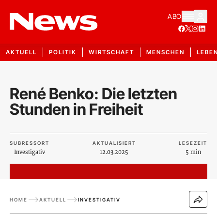
ABO
AKTUELL
POLITIK
WIRTSCHAFT
MENSCHEN
LEBE
René Benko: Die letzten
Stunden in Freiheit
SUBRESSORT
AKTUALISIERT
LESEZEIT
Investigativ
12.03.2025
5 min
HOME
AKTUELL
INVESTIGATIV