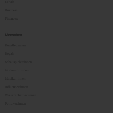
Gehalt
Business
Finanzen
Menschen
Künstler:innen
Royals
Schauspieler:innen
Moderator:innen
Musiker:innen
Influencer:innen
Wissenschaftler:innen
Politiker:innen