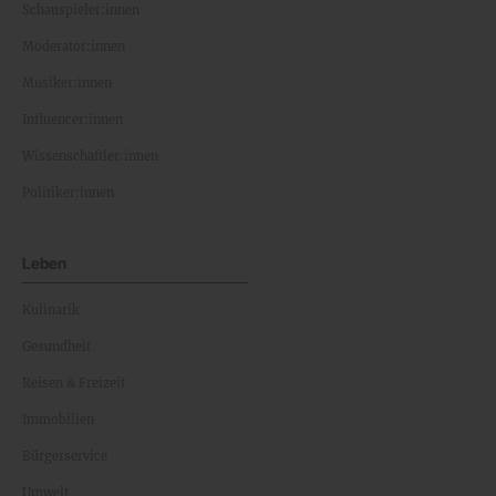
Schauspieler:innen
Moderator:innen
Musiker:innen
Influencer:innen
Wissenschaftler:innen
Politiker:innen
Leben
Kulinarik
Gesundheit
Reisen & Freizeit
Immobilien
Bürgerservice
Umwelt