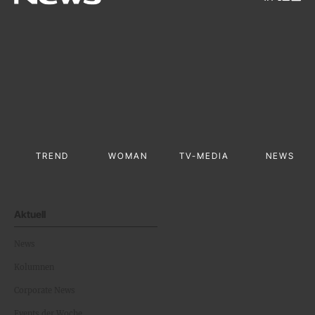
TREND
WOMAN
TV-MEDIA
NEWS
Aktuell
News
Kolumnen
Corporate News
Events der Woche