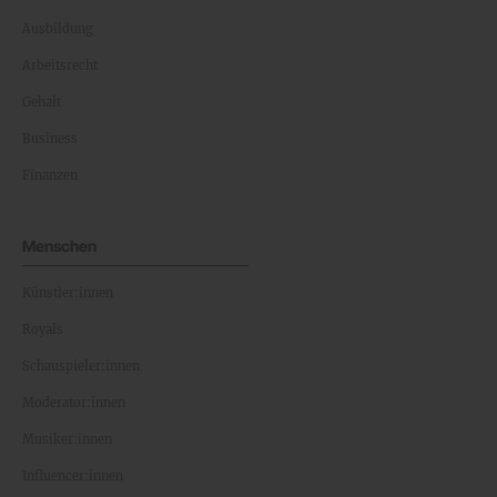
Ausbildung
Arbeitsrecht
Gehalt
Business
Finanzen
Menschen
Künstler:innen
Royals
Schauspieler:innen
Moderator:innen
Musiker:innen
Influencer:innen