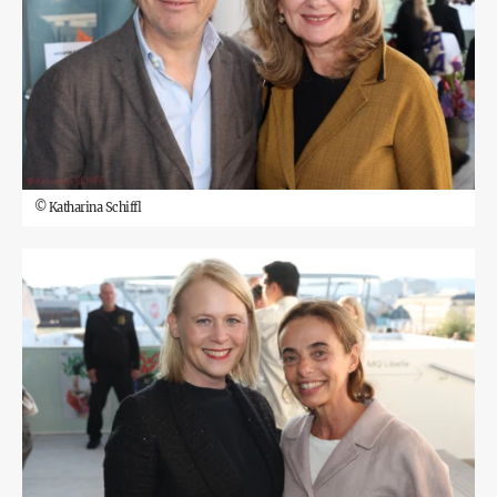
©
Katharina Schiffl