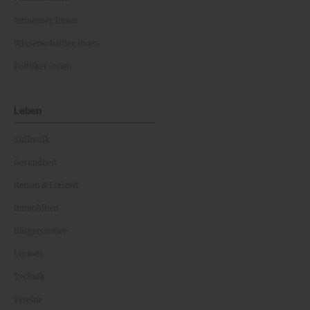
Influencer:innen
Wissenschaftler:innen
Politiker:innen
Leben
Kulinarik
Gesundheit
Reisen & Freizeit
Immobilien
Bürgerservice
Umwelt
Technik
Vereine