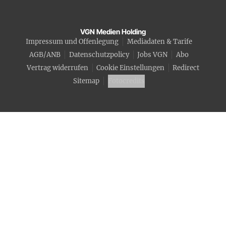
VGN Medien Holding
Impressum und Offenlegung
Mediadaten & Tarife
AGB/ANB
Datenschutzpolicy
Jobs VGN
Abo
Vertrag widerrufen
Cookie Einstellungen
Redirect
Sitemap
Fotocredits