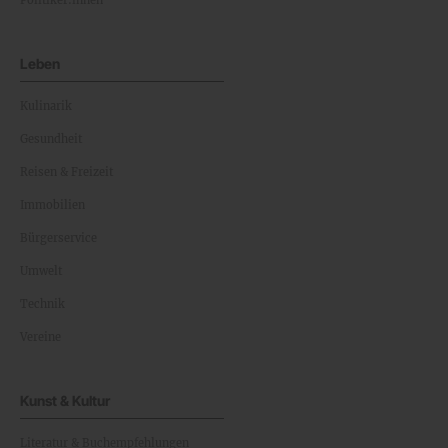
Leben
Kulinarik
Gesundheit
Reisen & Freizeit
Immobilien
Bürgerservice
Umwelt
Technik
Vereine
Kunst & Kultur
Literatur & Buchempfehlungen