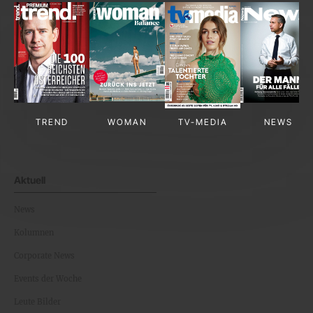
TREND
WOMAN
TV-MEDIA
NEWS
Aktuell
News
Kolumnen
Corporate News
Events der Woche
Leute Bilder