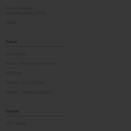
Franz Grabmayrs
MATERIALSCHLACHTEN
Videos
Fokus
Good Health
Kinder- und Jugendgesundheit
NEWScast
Podcast - OÖ ungefiltert
Podcast - Kärnten ungefiltert
Galerie
Foto-Galerie