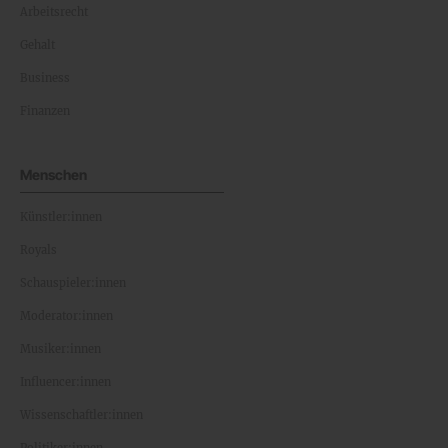
Arbeitsrecht
Gehalt
Business
Finanzen
Menschen
Künstler:innen
Royals
Schauspieler:innen
Moderator:innen
Musiker:innen
Influencer:innen
Wissenschaftler:innen
Politiker:innen