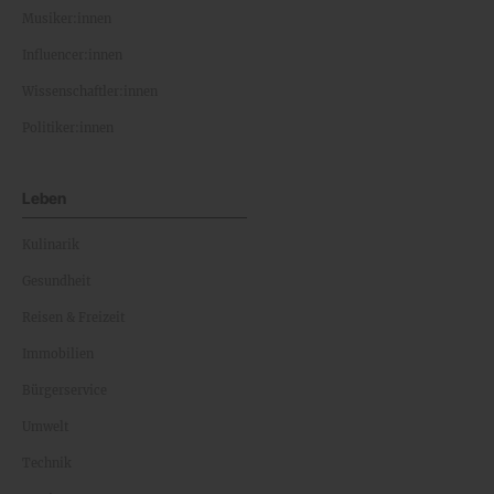
Musiker:innen
Influencer:innen
Wissenschaftler:innen
Politiker:innen
Leben
Kulinarik
Gesundheit
Reisen & Freizeit
Immobilien
Bürgerservice
Umwelt
Technik