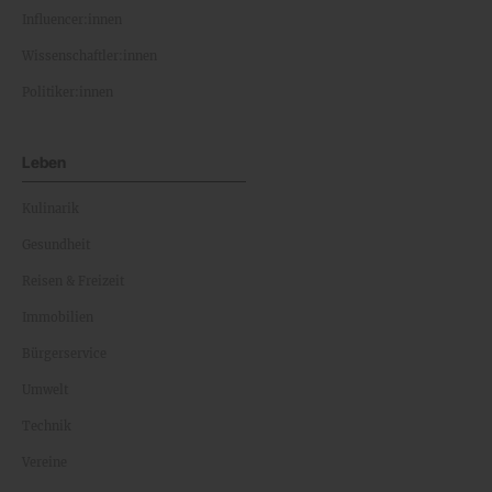
Influencer:innen
Wissenschaftler:innen
Politiker:innen
Leben
Kulinarik
Gesundheit
Reisen & Freizeit
Immobilien
Bürgerservice
Umwelt
Technik
Vereine