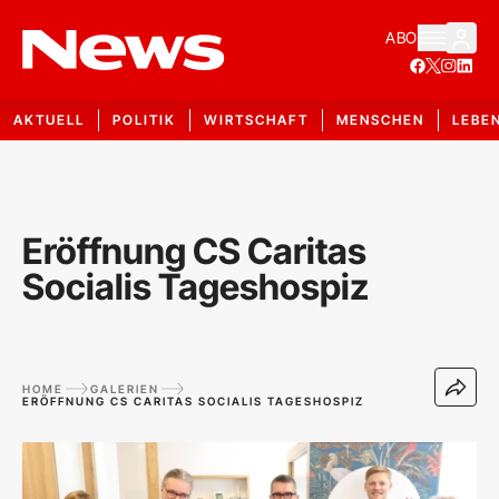
ABO
AKTUELL
POLITIK
WIRTSCHAFT
MENSCHEN
LEBE
Eröffnung CS Caritas
Socialis Tageshospiz
HOME
GALERIEN
ERÖFFNUNG CS CARITAS SOCIALIS TAGESHOSPIZ