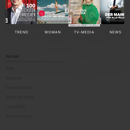
TREND
WOMAN
TV-MEDIA
NEWS
Aktuell
News
Kolumnen
Corporate News
Events der Woche
Leute Bilder
Bilder des Tages