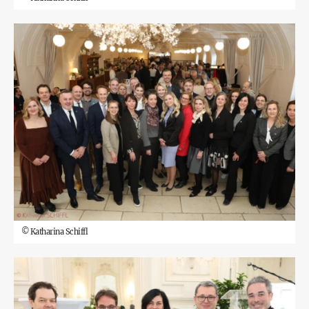
©
Katharina Schiffl