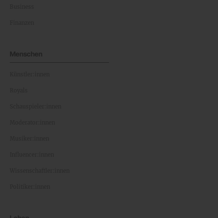
Business
Finanzen
Menschen
Künstler:innen
Royals
Schauspieler:innen
Moderator:innen
Musiker:innen
Influencer:innen
Wissenschaftler:innen
Politiker:innen
Leben