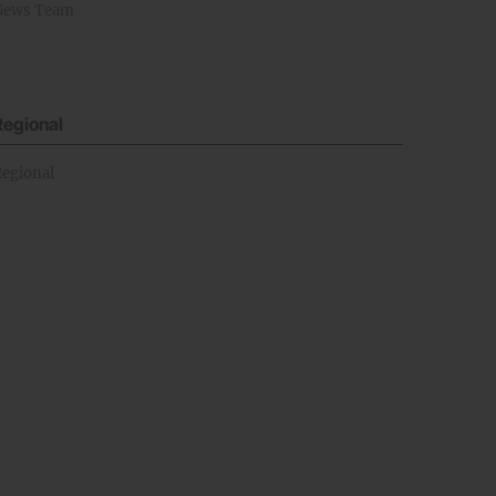
News Team
Regional
Regional