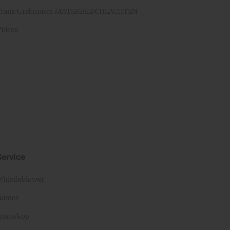
Franz Grabmayrs MATERIALSCHLACHTEN
Videos
Service
Whistleblower
Games
Horoskop