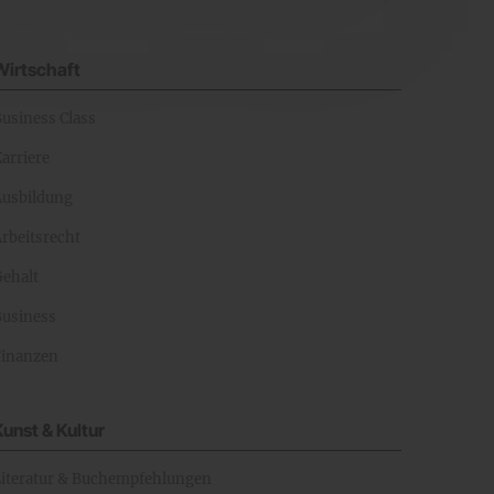
Wirtschaft
Business Class
arriere
Ausbildung
rbeitsrecht
Gehalt
Business
Finanzen
Kunst & Kultur
Literatur & Buchempfehlungen