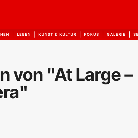
CHEN
LEBEN
KUNST & KULTUR
FOKUS
GALERIE
S
n von "At Large –
era"