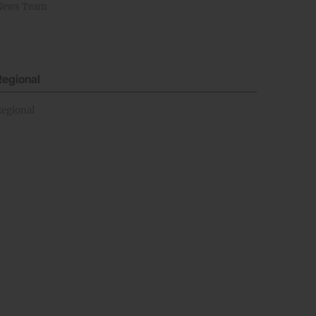
News Team
Regional
Regional