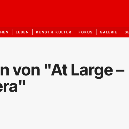
CHEN
LEBEN
KUNST & KULTUR
FOKUS
GALERIE
S
n von "At Large –
era"