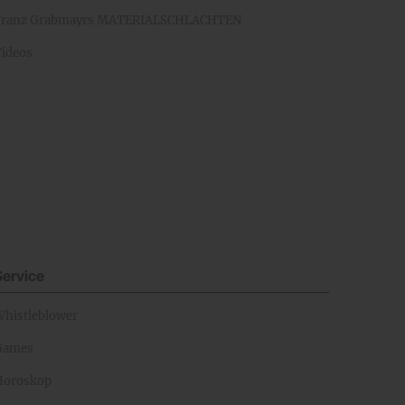
Franz Grabmayrs MATERIALSCHLACHTEN
Videos
Service
Whistleblower
Games
Horoskop