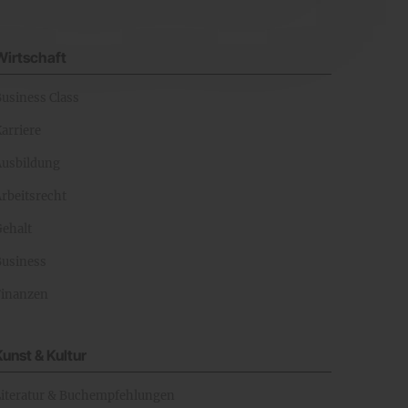
Wirtschaft
Business Class
arriere
Ausbildung
rbeitsrecht
Gehalt
Business
Finanzen
Kunst & Kultur
Literatur & Buchempfehlungen