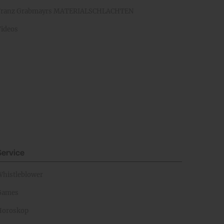
Franz Grabmayrs MATERIALSCHLACHTEN
Videos
Service
Whistleblower
Games
Horoskop