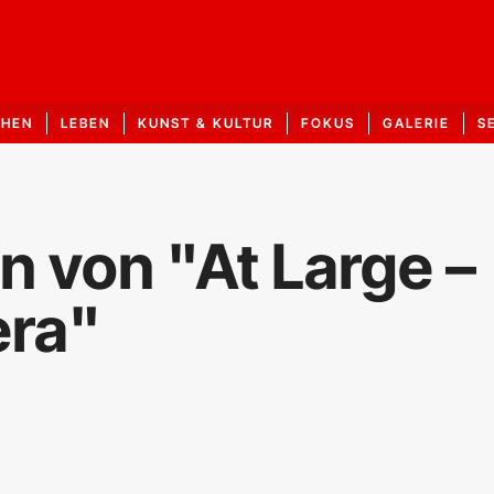
CHEN
LEBEN
KUNST & KULTUR
FOKUS
GALERIE
S
n von "At Large –
era"