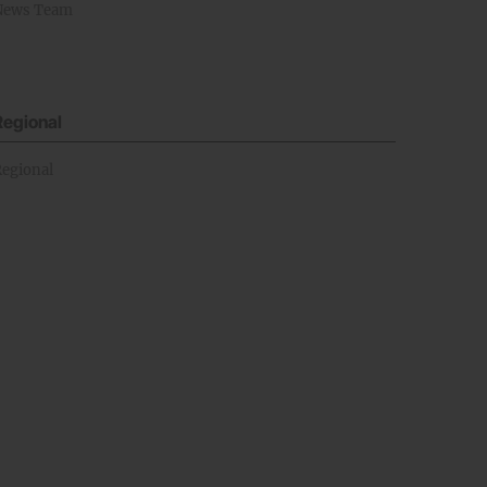
News Team
Regional
Regional