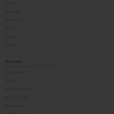
Karriere
Ausbildung
Arbeitsrecht
Gehalt
Business
Finanzen
Menschen
Künstler:innen
Royals
Schauspieler:innen
Moderator:innen
Musiker:innen