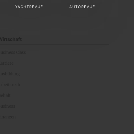
YACHTREVUE
AUTOREVUE
Wirtschaft
Business Class
arriere
Ausbildung
rbeitsrecht
Gehalt
Business
Finanzen