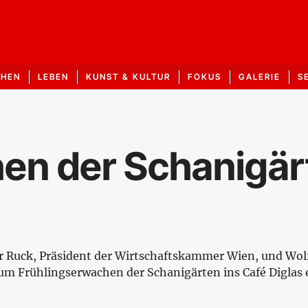
CHEN
LEBEN
KUNST & KULTUR
FOKUS
GALERIE
S
en der Schanigär
er Ruck, Präsident der Wirtschaftskammer Wien, und Wol
 Frühlingserwachen der Schanigärten ins Café Diglas e