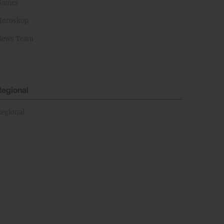
Games
Horoskop
News Team
Regional
Regional