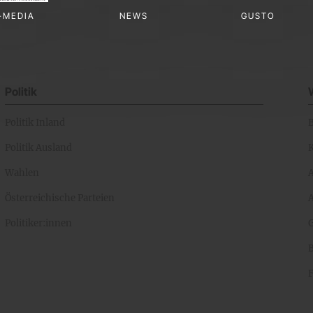
-MEDIA
NEWS
GUSTO
Politik
Politik Inland
Politik Ausland
K
Wahlen
Österreichische Parteien
A
Politiker:innen