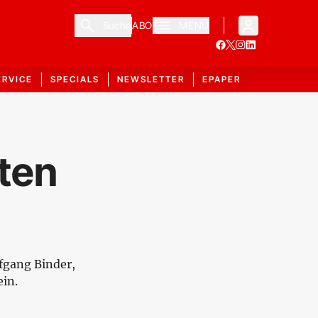
Suche
ABO
MENÜ
ERVICE
SPECIALS
NEWSLETTER
EPAPER
ten
fgang Binder,
in.