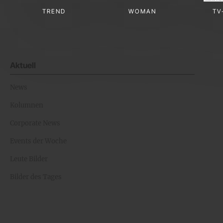
TREND
WOMAN
TV
Aktuell
News
Kolumnen
Corporate News
Events der Woche
Leute Bilder
Bilder des Tages