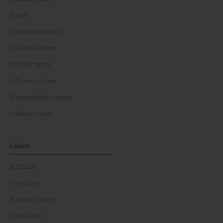
Royals
Schauspieler:innen
Moderator:innen
Musiker:innen
Influencer:innen
Wissenschaftler:innen
Politiker:innen
Leben
Kulinarik
Gesundheit
Reisen & Freizeit
Immobilien