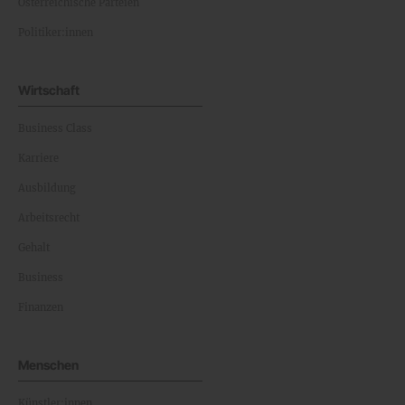
Österreichische Parteien
Politiker:innen
Wirtschaft
Business Class
Karriere
Ausbildung
Arbeitsrecht
Gehalt
Business
Finanzen
Menschen
Künstler:innen