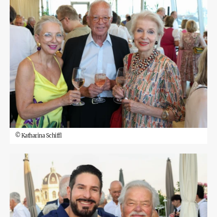
©
Katharina Schiffl