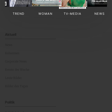
TREND
WOMAN
TV-MEDIA
NEWS
Aktuell
News
Kolumnen
Corporate News
Events der Woche
Leute Bilder
Bilder des Tages
Politik