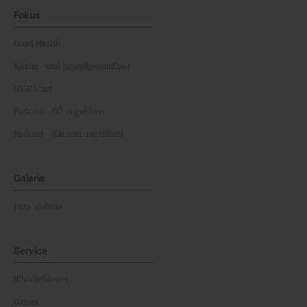
Fokus
Good Health
Kinder- und Jugendgesundheit
NEWScast
Podcast - OÖ ungefiltert
Podcast - Kärnten ungefiltert
Galerie
Foto-Galerie
Service
Whistleblower
Games