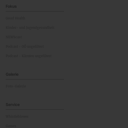
Fokus
Good Health
Kinder- und Jugendgesundheit
NEWScast
Podcast - OÖ ungefiltert
Podcast - Kärnten ungefiltert
Galerie
Foto-Galerie
Service
Whistleblower
Games