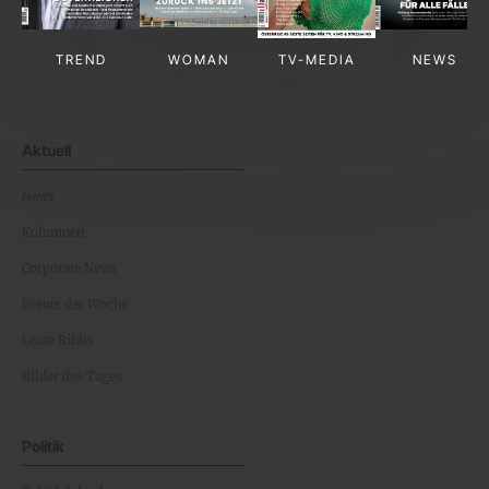
TREND
WOMAN
TV-MEDIA
NEWS
Aktuell
News
Kolumnen
Corporate News
Events der Woche
Leute Bilder
Bilder des Tages
Politik