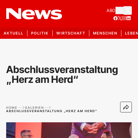
ABO
AKTUELL
POLITIK
WIRTSCHAFT
MENSCHEN
LEBE
Abschlussveranstaltung
„Herz am Herd“
HOME
GALERIEN
ABSCHLUSSVERANSTALTUNG „HERZ AM HERD“