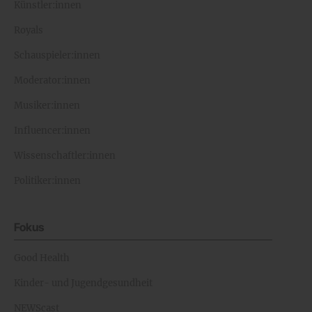
Künstler:innen
Royals
Schauspieler:innen
Moderator:innen
Musiker:innen
Influencer:innen
Wissenschaftler:innen
Politiker:innen
Fokus
Good Health
Kinder- und Jugendgesundheit
NEWScast