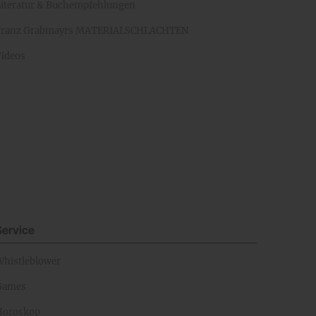
Literatur & Buchempfehlungen
Franz Grabmayrs MATERIALSCHLACHTEN
Videos
Service
Whistleblower
Games
Horoskop