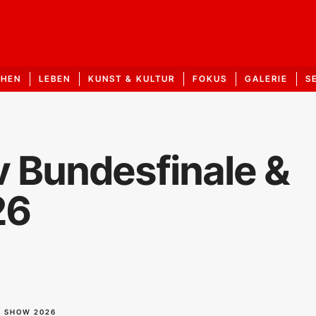
CHEN
LEBEN
KUNST & KULTUR
FOKUS
GALERIE
S
v Bundesfinale &
26
D SHOW 2026