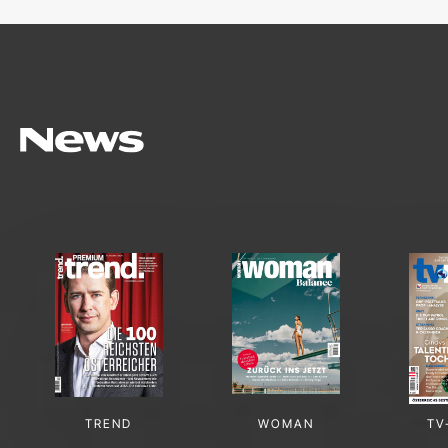
TREND
WOMAN
TV