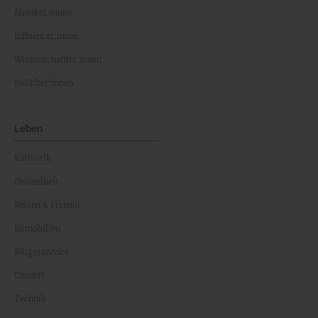
Musiker:innen
Influencer:innen
Wissenschaftler:innen
Politiker:innen
Leben
Kulinarik
Gesundheit
Reisen & Freizeit
Immobilien
Bürgerservice
Umwelt
Technik