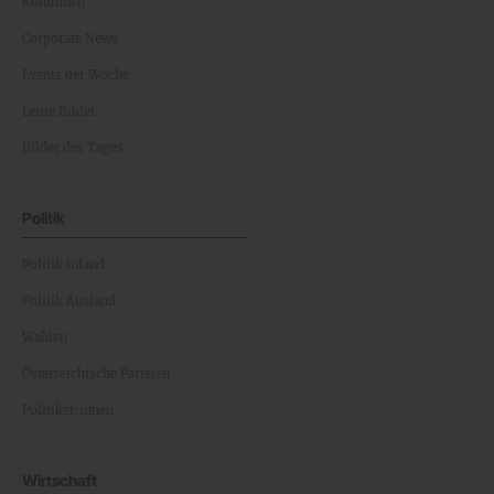
Kolumnen
Corporate News
Events der Woche
Leute Bilder
Bilder des Tages
Politik
Politik Inland
Politik Ausland
Wahlen
Österreichische Parteien
Politiker:innen
Wirtschaft