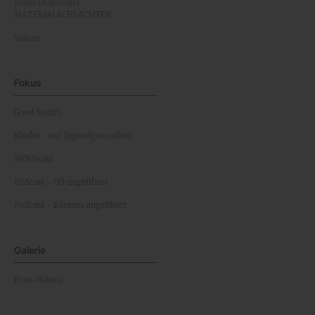
Franz Grabmayrs
MATERIALSCHLACHTEN
Videos
Fokus
Good Health
Kinder- und Jugendgesundheit
NEWScast
Podcast - OÖ ungefiltert
Podcast - Kärnten ungefiltert
Galerie
Foto-Galerie