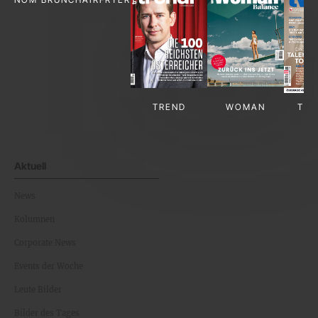
TREND
WOMAN
TV-
Aktuell
News
Kolumnen
Corporate News
Events der Woche
Leute Bilder
Bilder des Tages