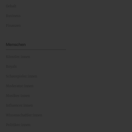
Gehalt
Business
Finanzen
Menschen
Künstler:innen
Royals
Schauspieler:innen
Moderator:innen
Musiker:innen
Influencer:innen
Wissenschaftler:innen
Politiker:innen