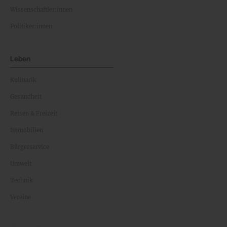
Wissenschaftler:innen
Politiker:innen
Leben
Kulinarik
Gesundheit
Reisen & Freizeit
Immobilien
Bürgerservice
Umwelt
Technik
Vereine